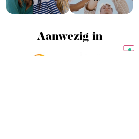
Aanwezig in
Event Planner
We transformeren jouw
project in een succesvol